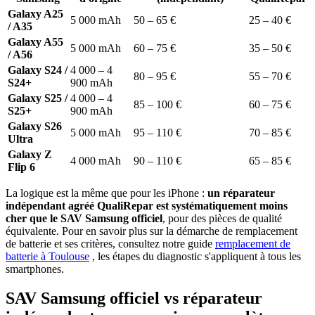
Galaxy A25
5 000 mAh
50 – 65 €
25 – 40 €
/ A35
Galaxy A55
5 000 mAh
60 – 75 €
35 – 50 €
/ A56
Galaxy S24 /
4 000 – 4
80 – 95 €
55 – 70 €
S24+
900 mAh
Galaxy S25 /
4 000 – 4
85 – 100 €
60 – 75 €
S25+
900 mAh
Galaxy S26
5 000 mAh
95 – 110 €
70 – 85 €
Ultra
Galaxy Z
4 000 mAh
90 – 110 €
65 – 85 €
Flip 6
La logique est la même que pour les iPhone :
un réparateur
indépendant agréé QualiRepar est systématiquement moins
cher que le SAV Samsung officiel
, pour des pièces de qualité
équivalente. Pour en savoir plus sur la démarche de remplacement
de batterie et ses critères, consultez notre guide
remplacement de
batterie à Toulouse
, les étapes du diagnostic s'appliquent à tous les
smartphones.
SAV Samsung officiel vs réparateur