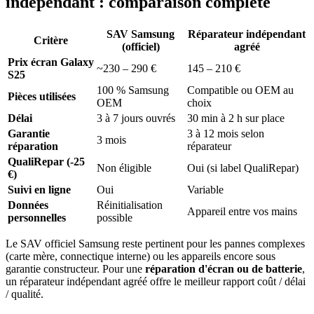
indépendant : comparaison complète
SAV Samsung
Réparateur indépendant
Critère
(officiel)
agréé
Prix écran Galaxy
~230 – 290 €
145 – 210 €
S25
100 % Samsung
Compatible ou OEM au
Pièces utilisées
OEM
choix
Délai
3 à 7 jours ouvrés
30 min à 2 h sur place
Garantie
3 à 12 mois selon
3 mois
réparation
réparateur
QualiRepar (-25
Non éligible
Oui (si label QualiRepar)
€)
Suivi en ligne
Oui
Variable
Données
Réinitialisation
Appareil entre vos mains
personnelles
possible
Le SAV officiel Samsung reste pertinent pour les pannes complexes
(carte mère, connectique interne) ou les appareils encore sous
garantie constructeur. Pour une
réparation d'écran ou de batterie
,
un réparateur indépendant agréé offre le meilleur rapport coût / délai
/ qualité.