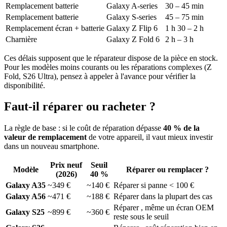
Remplacement batterie
Galaxy A-series
30 – 45 min
Remplacement batterie
Galaxy S-series
45 – 75 min
Remplacement écran + batterie
Galaxy Z Flip 6
1 h 30 – 2 h
Charnière
Galaxy Z Fold 6
2 h – 3 h
Ces délais supposent que le réparateur dispose de la pièce en stock.
Pour les modèles moins courants ou les réparations complexes (Z
Fold, S26 Ultra), pensez à appeler à l'avance pour vérifier la
disponibilité.
Faut-il réparer ou racheter ?
La règle de base : si le coût de réparation dépasse
40 % de la
valeur de remplacement
de votre appareil, il vaut mieux investir
dans un nouveau smartphone.
Prix neuf
Seuil
Modèle
Réparer ou remplacer ?
(2026)
40 %
Galaxy A35
~349 €
~140 €
Réparer si panne < 100 €
Galaxy A56
~471 €
~188 €
Réparer dans la plupart des cas
Réparer , même un écran OEM
Galaxy S25
~899 €
~360 €
reste sous le seuil