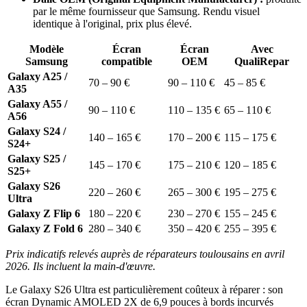
par le même fournisseur que Samsung. Rendu visuel
identique à l'original, prix plus élevé.
Modèle
Écran
Écran
Avec
Samsung
compatible
OEM
QualiRepar
Galaxy A25 /
70 – 90 €
90 – 110 €
45 – 85 €
A35
Galaxy A55 /
90 – 110 €
110 – 135 €
65 – 110 €
A56
Galaxy S24 /
140 – 165 €
170 – 200 €
115 – 175 €
S24+
Galaxy S25 /
145 – 170 €
175 – 210 €
120 – 185 €
S25+
Galaxy S26
220 – 260 €
265 – 300 €
195 – 275 €
Ultra
Galaxy Z Flip 6
180 – 220 €
230 – 270 €
155 – 245 €
Galaxy Z Fold 6
280 – 340 €
350 – 420 €
255 – 395 €
Prix indicatifs relevés auprès de réparateurs toulousains en avril
2026. Ils incluent la main-d'œuvre.
Le Galaxy S26 Ultra est particulièrement coûteux à réparer : son
écran Dynamic AMOLED 2X de 6,9 pouces à bords incurvés