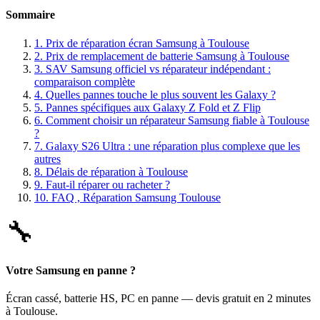
Sommaire
1.
Prix de réparation écran Samsung à Toulouse
2.
Prix de remplacement de batterie Samsung à Toulouse
3.
SAV Samsung officiel vs réparateur indépendant :
comparaison complète
4.
Quelles pannes touche le plus souvent les Galaxy ?
5.
Pannes spécifiques aux Galaxy Z Fold et Z Flip
6.
Comment choisir un réparateur Samsung fiable à Toulouse
?
7.
Galaxy S26 Ultra : une réparation plus complexe que les
autres
8.
Délais de réparation à Toulouse
9.
Faut-il réparer ou racheter ?
10.
FAQ , Réparation Samsung Toulouse
🔧
Votre Samsung en panne ?
Écran cassé, batterie HS, PC en panne — devis gratuit en 2 minutes
à Toulouse.