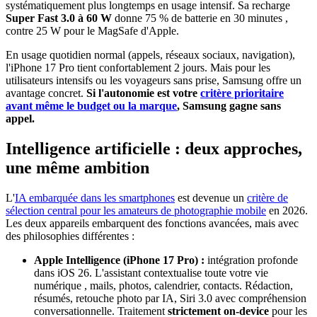
systématiquement plus longtemps en usage intensif. Sa recharge
Super Fast 3.0 à 60 W
donne 75 % de batterie en 30 minutes ,
contre 25 W pour le MagSafe d'Apple.
En usage quotidien normal (appels, réseaux sociaux, navigation),
l'iPhone 17 Pro tient confortablement 2 jours. Mais pour les
utilisateurs intensifs ou les voyageurs sans prise, Samsung offre un
avantage concret.
Si l'autonomie est votre
critère prioritaire
avant même le budget ou la marque
, Samsung gagne sans
appel.
Intelligence artificielle : deux approches,
une même ambition
L'
IA embarquée dans les smartphones
est devenue un
critère de
sélection central pour les amateurs de photographie mobile
en 2026.
Les deux appareils embarquent des fonctions avancées, mais avec
des philosophies différentes :
Apple Intelligence (iPhone 17 Pro) :
intégration profonde
dans iOS 26. L'assistant contextualise toute votre vie
numérique , mails, photos, calendrier, contacts. Rédaction,
résumés, retouche photo par IA, Siri 3.0 avec compréhension
conversationnelle. Traitement
strictement on-device
pour les