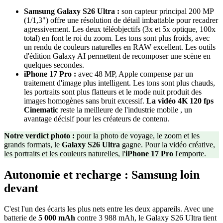
Samsung Galaxy S26 Ultra :
son capteur principal 200 MP
(1/1,3") offre une résolution de détail imbattable pour recadrer
agressivement. Les deux téléobjectifs (3x et 5x optique, 100x
total) en font le roi du zoom. Les tons sont plus froids, avec
un rendu de couleurs naturelles en RAW excellent. Les outils
d'édition Galaxy AI permettent de recomposer une scène en
quelques secondes.
iPhone 17 Pro :
avec 48 MP, Apple compense par un
traitement d'image plus intelligent. Les tons sont plus chauds,
les portraits sont plus flatteurs et le mode nuit produit des
images homogènes sans bruit excessif.
La vidéo 4K 120 fps
Cinematic
reste la meilleure de l'industrie mobile , un
avantage décisif pour les créateurs de contenu.
Notre verdict photo :
pour la photo de voyage, le zoom et les
grands formats, le
Galaxy S26 Ultra
gagne. Pour la vidéo créative,
les portraits et les couleurs naturelles, l'
iPhone 17 Pro
l'emporte.
Autonomie et recharge : Samsung loin
devant
C'est l'un des écarts les plus nets entre les deux appareils. Avec une
batterie de
5 000 mAh
contre 3 988 mAh, le Galaxy S26 Ultra tient