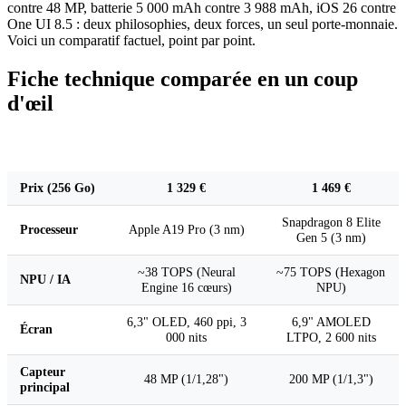
contre 48 MP, batterie 5 000 mAh contre 3 988 mAh, iOS 26 contre
One UI 8.5 : deux philosophies, deux forces, un seul porte-monnaie.
Voici un comparatif factuel, point par point.
Fiche technique comparée en un coup
d'œil
Critère
iPhone 17 Pro
Galaxy S26 Ultra
Prix (256 Go)
1 329 €
1 469 €
Snapdragon 8 Elite
Processeur
Apple A19 Pro (3 nm)
Gen 5 (3 nm)
~38 TOPS (Neural
~75 TOPS (Hexagon
NPU / IA
Engine 16 cœurs)
NPU)
6,3" OLED, 460 ppi, 3
6,9" AMOLED
Écran
000 nits
LTPO, 2 600 nits
Capteur
48 MP (1/1,28")
200 MP (1/1,3")
principal