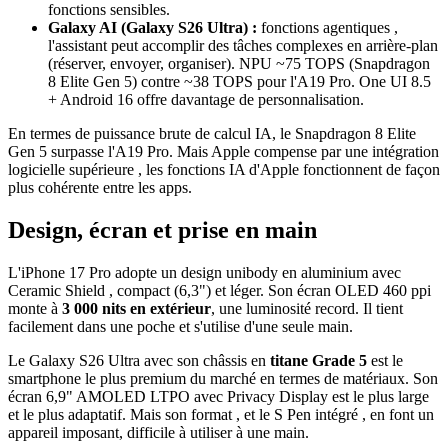
fonctions sensibles.
Galaxy AI (Galaxy S26 Ultra) :
fonctions agentiques ,
l'assistant peut accomplir des tâches complexes en arrière-plan
(réserver, envoyer, organiser). NPU ~75 TOPS (Snapdragon
8 Elite Gen 5) contre ~38 TOPS pour l'A19 Pro. One UI 8.5
+ Android 16 offre davantage de personnalisation.
En termes de puissance brute de calcul IA, le Snapdragon 8 Elite
Gen 5 surpasse l'A19 Pro. Mais Apple compense par une intégration
logicielle supérieure , les fonctions IA d'Apple fonctionnent de façon
plus cohérente entre les apps.
Design, écran et prise en main
L'iPhone 17 Pro adopte un design unibody en aluminium avec
Ceramic Shield , compact (6,3") et léger. Son écran OLED 460 ppi
monte à
3 000 nits en extérieur
, une luminosité record. Il tient
facilement dans une poche et s'utilise d'une seule main.
Le Galaxy S26 Ultra avec son châssis en
titane Grade 5
est le
smartphone le plus premium du marché en termes de matériaux. Son
écran 6,9" AMOLED LTPO avec Privacy Display est le plus large
et le plus adaptatif. Mais son format , et le S Pen intégré , en font un
appareil imposant, difficile à utiliser à une main.