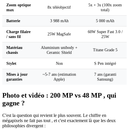
Zoom optique
5x + 3x (100x zoom
8x téléobjectif
max
total)
Batterie
3 988 mAh
5 000 mAh
Charge filaire
60W Super Fast 3.0 /
25W MagSafe
/ sans fil
25W
Matériau
Aluminium unibody +
Titane Grade 5
chassis
Ceramic Shield
Stylet
Non
S Pen intégré
Mises à jour
~5-7 ans (estimation
7 ans (garanti
garanties
Apple)
Samsung)
Photo et vidéo : 200 MP vs 48 MP , qui
gagne ?
C'est la question qui revient le plus souvent. Le chiffre en
mégapixels ne fait pas tout , et c'est exactement là que les deux
philosophies divergent :