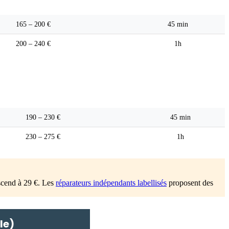
Pièce qualité OEM
Délai
165 – 200 €
45 min
200 – 240 €
1h
Pièce qualité OEM
Délai
190 – 230 €
45 min
230 – 275 €
1h
scend à 29 €. Les
réparateurs indépendants labellisés
proposent des
le)