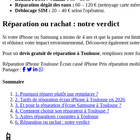
Réparation dégât des eaux :
60 – 120 € (nettoyage carte mère
Déblocage SIM :
20 – 40 € selon l'opérateur.
Réparation ou rachat : notre verdict
Si votre iPhone ou Samsung a moins de 4 ans et que la panne est limitée
et réduisez votre impact environnemental. Découvrez également notr
Pour un
devis gratuit de réparation à Toulouse
, remplissez notre f
Réparation iPhone Toulouse
Écran cassé iPhone
Prix réparation mobi
Partager :
Sommaire
1.
Pourquoi réparer plutôt que remplacer ?
2.
Tarifs de réparation écran iPhone à Toulouse en 2026
3.
Et pour la réparation d'écran Samsung à Toulouse ?
4.
Comment choisir son réparateur à Toulouse ?
5.
Autres réparations courantes à Toulouse
6.
Réparation ou rachat : notre verdict
📱