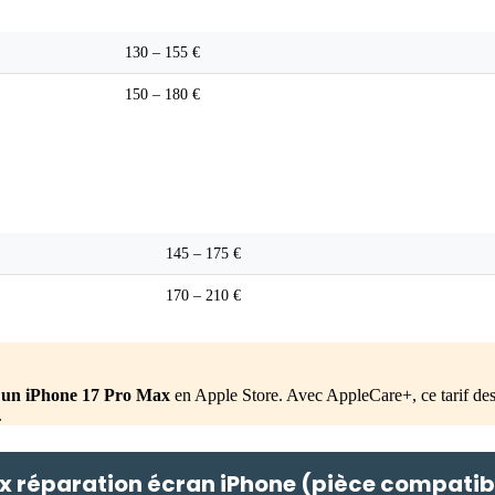
Pièce compatible
130 – 155 €
150 – 180 €
Pièce compatible
145 – 175 €
170 – 210 €
 un iPhone 17 Pro Max
en Apple Store. Avec AppleCare+, ce tarif de
.
ix réparation écran iPhone (pièce compatib