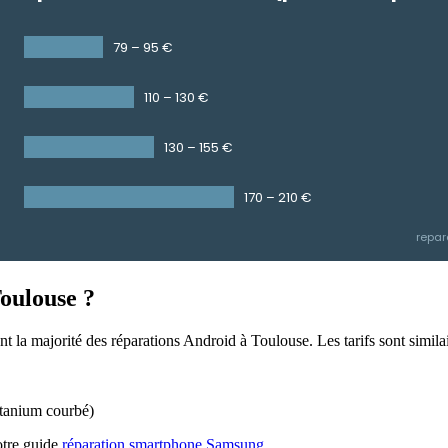
79 – 95 €
110 – 130 €
130 – 155 €
170 – 210 €
repar
oulouse ?
la majorité des réparations Android à Toulouse. Les tarifs sont similai
tanium courbé)
otre guide
réparation smartphone Samsung
.