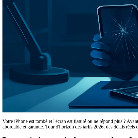
Votre iPhone est tombé et l'écran est fissuré ou ne répond plus ? Ava
abordable et garantie. Tour d'horizon des tarifs 2026, des délais réels 