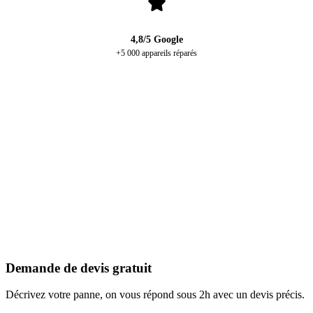
4,8/5 Google
+5 000 appareils réparés
4 rue du Puits Vert, 31000 Toulouse
Proche métro Capitole / Wilson
Demande de devis gratuit
Décrivez votre panne, on vous répond sous 2h avec un devis précis.