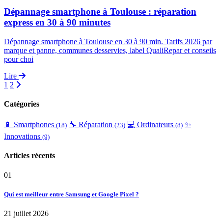
Dépannage smartphone à Toulouse : réparation
express en 30 à 90 minutes
Dépannage smartphone à Toulouse en 30 à 90 min. Tarifs 2026 par
marque et panne, communes desservies, label QualiRepar et conseils
pour choi
Lire
1
2
Catégories
📱 Smartphones
🔧 Réparation
💻 Ordinateurs
✨
(18)
(23)
(8)
Innovations
(9)
Articles récents
01
Qui est meilleur entre Samsung et Google Pixel ?
21 juillet 2026