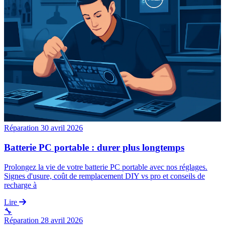
Réparation
30 avril 2026
Batterie PC portable : durer plus longtemps
Prolongez la vie de votre batterie PC portable avec nos réglages.
Signes d'usure, coût de remplacement DIY vs pro et conseils de
recharge à
Lire
🔧
Réparation
28 avril 2026