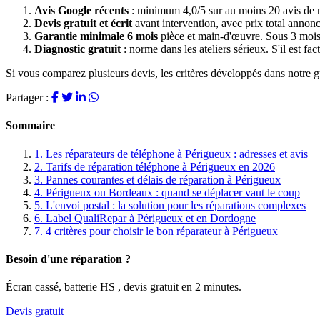
Avis Google récents
: minimum 4,0/5 sur au moins 20 avis de mo
Devis gratuit et écrit
avant intervention, avec prix total annon
Garantie minimale 6 mois
pièce et main-d'œuvre. Sous 3 mois,
Diagnostic gratuit
: norme dans les ateliers sérieux. S'il est fac
Si vous comparez plusieurs devis, les critères développés dans notre g
Partager :
Sommaire
1.
Les réparateurs de téléphone à Périgueux : adresses et avis
2.
Tarifs de réparation téléphone à Périgueux en 2026
3.
Pannes courantes et délais de réparation à Périgueux
4.
Périgueux ou Bordeaux : quand se déplacer vaut le coup
5.
L'envoi postal : la solution pour les réparations complexes
6.
Label QualiRepar à Périgueux et en Dordogne
7.
4 critères pour choisir le bon réparateur à Périgueux
Besoin d'une réparation ?
Écran cassé, batterie HS , devis gratuit en 2 minutes.
Devis gratuit