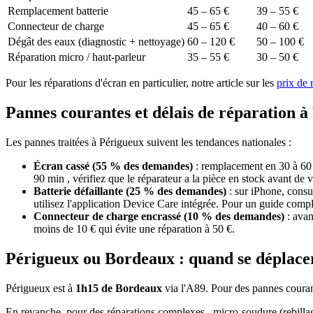
Remplacement batterie
45 – 65 €
39 – 55 €
Connecteur de charge
45 – 65 €
40 – 60 €
Dégât des eaux (diagnostic + nettoyage)
60 – 120 €
50 – 100 €
Réparation micro / haut-parleur
35 – 55 €
30 – 50 €
Pour les réparations d'écran en particulier, notre article sur les
prix de 
Pannes courantes et délais de réparation à
Les pannes traitées à Périgueux suivent les tendances nationales :
Écran cassé (55 % des demandes)
: remplacement en 30 à 60
90 min , vérifiez que le réparateur a la pièce en stock avant de 
Batterie défaillante (25 % des demandes)
: sur iPhone, consu
utilisez l'application Device Care intégrée. Pour un guide comple
Connecteur de charge encrassé (10 % des demandes)
: avan
moins de 10 € qui évite une réparation à 50 €.
Périgueux ou Bordeaux : quand se déplacer
Périgueux est à
1h15 de Bordeaux
via l'A89. Pour des pannes courant
En revanche, pour des réparations complexes , micro-soudure (rebilla