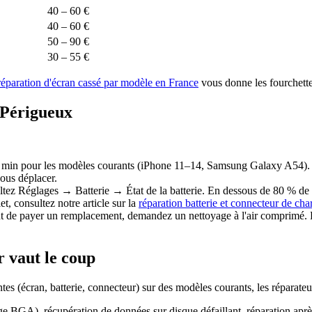
40 – 60 €
40 – 60 €
50 – 90 €
30 – 55 €
réparation d'écran cassé par modèle en France
vous donne les fourchette
 Périgueux
 min pour les modèles courants (iPhone 11–14, Samsung Galaxy A54). L
vous déplacer.
ltez Réglages → Batterie → État de la batterie. En dessous de 80 % de
t, consultez notre article sur la
réparation batterie et connecteur de char
t de payer un remplacement, demandez un nettoyage à l'air comprimé. Dan
 vaut le coup
es (écran, batterie, connecteur) sur des modèles courants, les réparateur
ge BGA), récupération de données sur disque défaillant, réparation aprè