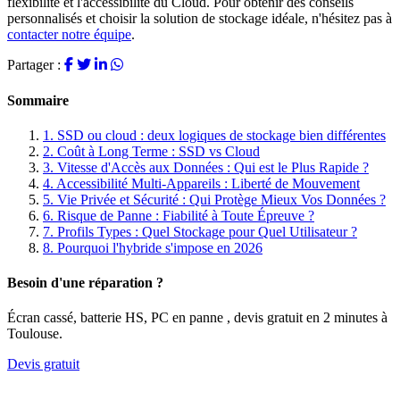
flexibilité et l'accessibilité du Cloud. Pour obtenir des conseils
personnalisés et choisir la solution de stockage idéale, n'hésitez pas à
contacter notre équipe
.
Partager :
Sommaire
1.
SSD ou cloud : deux logiques de stockage bien différentes
2.
Coût à Long Terme : SSD vs Cloud
3.
Vitesse d'Accès aux Données : Qui est le Plus Rapide ?
4.
Accessibilité Multi-Appareils : Liberté de Mouvement
5.
Vie Privée et Sécurité : Qui Protège Mieux Vos Données ?
6.
Risque de Panne : Fiabilité à Toute Épreuve ?
7.
Profils Types : Quel Stockage pour Quel Utilisateur ?
8.
Pourquoi l'hybride s'impose en 2026
Besoin d'une réparation ?
Écran cassé, batterie HS, PC en panne , devis gratuit en 2 minutes à
Toulouse.
Devis gratuit