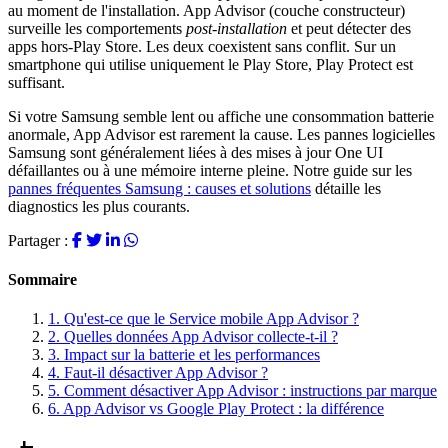
au moment de l'installation. App Advisor (couche constructeur)
surveille les comportements
post-installation
et peut détecter des
apps hors-Play Store. Les deux coexistent sans conflit. Sur un
smartphone qui utilise uniquement le Play Store, Play Protect est
suffisant.
Si votre Samsung semble lent ou affiche une consommation batterie
anormale, App Advisor est rarement la cause. Les pannes logicielles
Samsung sont généralement liées à des mises à jour One UI
défaillantes ou à une mémoire interne pleine. Notre guide sur les
pannes fréquentes Samsung : causes et solutions
détaille les
diagnostics les plus courants.
Partager :
Sommaire
1.
Qu'est-ce que le Service mobile App Advisor ?
2.
Quelles données App Advisor collecte-t-il ?
3.
Impact sur la batterie et les performances
4.
Faut-il désactiver App Advisor ?
5.
Comment désactiver App Advisor : instructions par marque
6.
App Advisor vs Google Play Protect : la différence