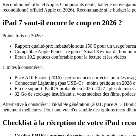
Reconditionné officiel Apple. Composants neufs, batterie neuve garanti
reconditionné officiel Apple en 2026). Recommandé si le budget le p
iPad 7 vaut-il encore le coup en 2026 ?
Points forts en 2026 :
Rapport qualité-prix imbattable sous 150 € pour un usage bureau
Compatible Apple Pencil 1re gen et Smart Keyboard , bon pour 
Écran 10,2 pouces confortable pour la lecture et les vidéos
Limites à considérer :
Puce A10 Fusion (2016) : performances correctes pour les usages
Connecteur Lightning (pas USB-C) : moins pratique en 2026 
Fin de support iPadOS probable en 2026–2027 : plus de mises 
32 Go de stockage insuffisant si vous stockez des films, podcas
Alternative à considérer : l'iPad 9e génération (2021, puce A13 Bion
nettement meilleures. Pour une vue d'ensemble des options reconditio
Checklist à la réception de votre iPad rec
Vérifiez l'IMEI / numéro de série
sur settings.apple.com , conf