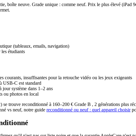
e, boîte neuve. Grade unique : comme neuf. Prix le plus élevé (iPad 9e g
ermet.
tique (tableaux, emails, navigation)
les étudiants
 courants, insuffisantes pour la retouche vidéo ou les jeux exigeants
où USB-C est standard
à jour système dans 1–2 ans
ts ou photos en local
ic) se trouve reconditionné à 160–200 € Grade B , 2 générations plus 
nné vs neuf, notre guide
reconditionné ou neuf : quel appareil choisir
po
onditionné
irmez qu'il n'est pas sur liste noire et que la garantie AppleCare n'est pa