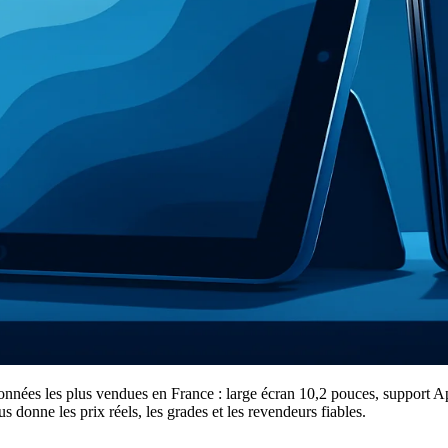
tionnées les plus vendues en France : large écran 10,2 pouces, support 
s donne les prix réels, les grades et les revendeurs fiables.