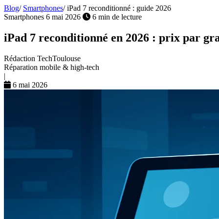
Blog
/
Smartphones
/
iPad 7 reconditionné : guide 2026
Smartphones
6 mai 2026
6 min de lecture
iPad 7 reconditionné en 2026 : prix par gra
Rédaction TechToulouse
Réparation mobile & high-tech
|
6 mai 2026