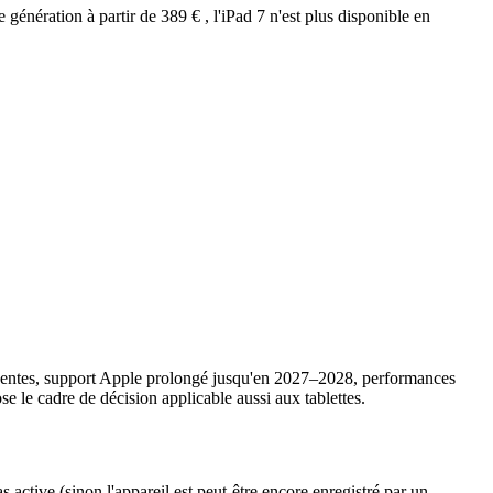
énération à partir de 389 € , l'iPad 7 n'est plus disponible en
récentes, support Apple prolongé jusqu'en 2027–2028, performances
se le cadre de décision applicable aussi aux tablettes.
s active (sinon l'appareil est peut-être encore enregistré par un