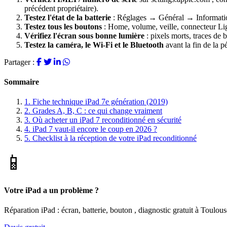
précédent propriétaire).
Testez l'état de la batterie
: Réglages → Général → Information
Testez tous les boutons
: Home, volume, veille, connecteur Li
Vérifiez l'écran sous bonne lumière
: pixels morts, traces de 
Testez la caméra, le Wi-Fi et le Bluetooth
avant la fin de la 
Partager :
Sommaire
1.
Fiche technique iPad 7e génération (2019)
2.
Grades A, B, C : ce qui change vraiment
3.
Où acheter un iPad 7 reconditionné en sécurité
4.
iPad 7 vaut-il encore le coup en 2026 ?
5.
Checklist à la réception de votre iPad reconditionné
📱
Votre iPad a un problème ?
Réparation iPad : écran, batterie, bouton , diagnostic gratuit à Toulous