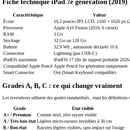
Fiche technique iPad 7e génération (2019)
Caractéristique
Valeur
Écran
10,2 pouces IPS LCD, 2160 × 1620 px (
Processeur
Apple A10 Fusion (2016, 6 cœurs)
RAM
3 Go
Stockage
32 Go ou 128 Go
Batterie
32,9 Wh , autonomie déclarée 10 h
Connecteur
Lightning (pas USB-C)
iPadOS maximum
iPadOS 17 (fin de support probable 202
Compatibilité Apple Pencil
Apple Pencil 1re génération uniquement
Smart Connector
Oui (Smart Keyboard compatible)
Grades A, B, C : ce qui change vraiment
Les revendeurs utilisent des grades standardisés , mais les définitions v
Grade
État visible
A+ / Premium
Comme neuf, zéro rayure visible
A / Très bon état
Légères micro-rayures invisibles à 30 cm
B / Bon état
Rayures légères visibles, sans impact sur l'usage