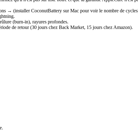
s → (installer CoconutBattery sur Mac pour voir le nombre de cycles
ghtning.
brûlure (burn-in), rayures profondes.
période de retour (30 jours chez Back Market, 15 jours chez Amazon).
e.